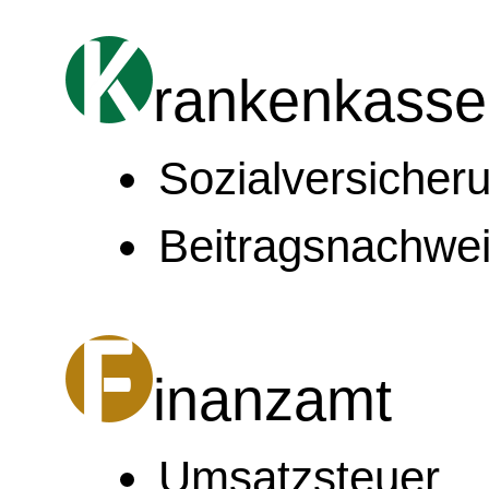
rankenkasse
Sozialversiche
Beitragsnachwe
inanzamt
Umsatzsteuer